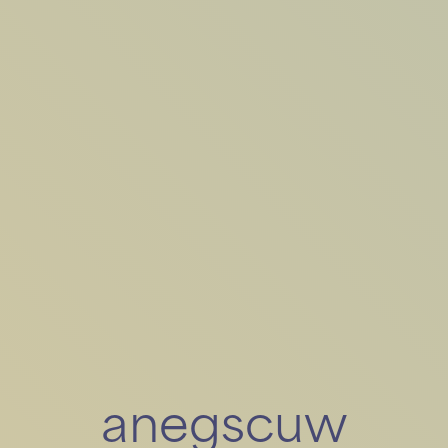
a
n
e
g
s
c
u
w